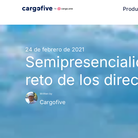
Ir
Produ
al
contenido
24 de febrero de 2021
Semipresenciali
reto de los dire
Written by
Cargofive